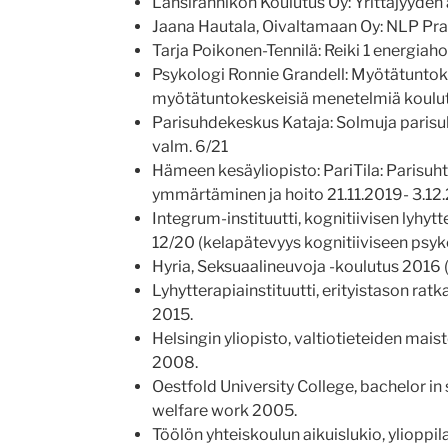
Länsirannikon Koulutus Oy: Yrittäjyyde
Jaana Hautala, Oivaltamaan Oy: NLP Pra
Tarja Poikonen-Tennilä: Reiki 1 energiah
Psykologi Ronnie Grandell: Myötätuntok
myötätuntokeskeisiä menetelmiä koulut
Parisuhdekeskus Kataja: Solmuja parisu
valm. 6/21
Hämeen kesäyliopisto: PariTila: Parisuh
ymmärtäminen ja hoito 21.11.2019- 3.12
Integrum-instituutti, kognitiivisen lyhy
12/20 (kelapätevyys kognitiiviseen psy
Hyria, Seksuaalineuvoja -koulutus 2016 (
Lyhytterapiainstituutti, erityistason ra
2015.
Helsingin yliopisto, valtiotieteiden mais
2008.
Oestfold University College, bachelor in
welfare work 2005.
Töölön yhteiskoulun aikuislukio, ylioppil