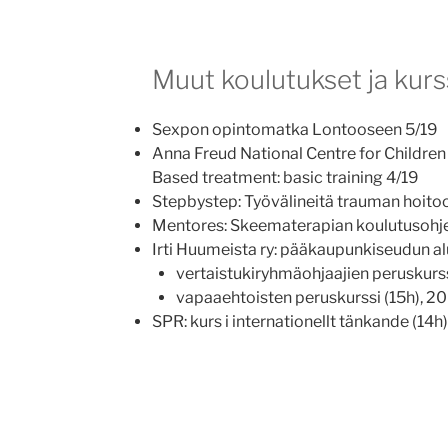
Muut koulutukset ja kurss
Sexpon opintomatka Lontooseen 5/19
Anna Freud National Centre for Children
Based treatment: basic training 4/19
Stepbystep: Työvälineitä trauman hoitoo
Mentores: Skeematerapian koulutusohj
Irti Huumeista ry: pääkaupunkiseudun al
vertaistukiryhmäohjaajien peruskurss
vapaaehtoisten peruskurssi (15h), 2
SPR: kurs i internationellt tänkande (14h