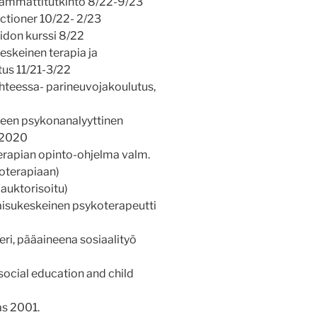
n ammattitutkinto 8/22-9/23
ctioner 10/22- 2/23
oidon kurssi 8/22
eskeinen terapia ja
us 11/21-3/22
hteessa- parineuvojakoulutus,
teen psykonanalyyttinen
.2020
tterapian opinto-ohjelma valm.
koterapiaan)
auktorisoitu)
tkaisukeskeinen psykoterapeutti
teri, pääaineena sosiaalityö
 social education and child
as 2001.