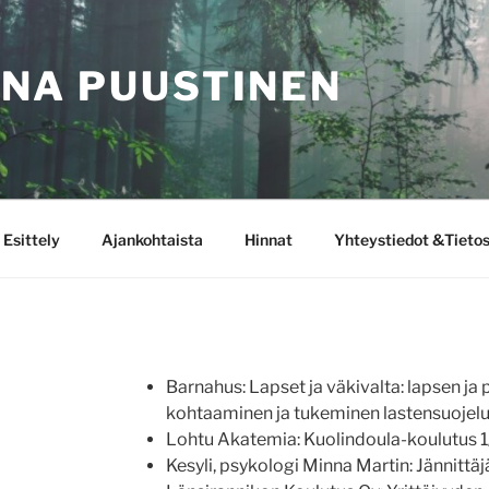
NA PUUSTINEN
Esittely
Ajankohtaista
Hinnat
Yhteystiedot &Tieto
Barnahus: Lapset ja väkivalta: lapsen ja
kohtaaminen ja tukeminen lastensuojelut
Lohtu Akatemia: Kuolindoula-koulutus 
Kesyli, psykologi Minna Martin: Jännitt