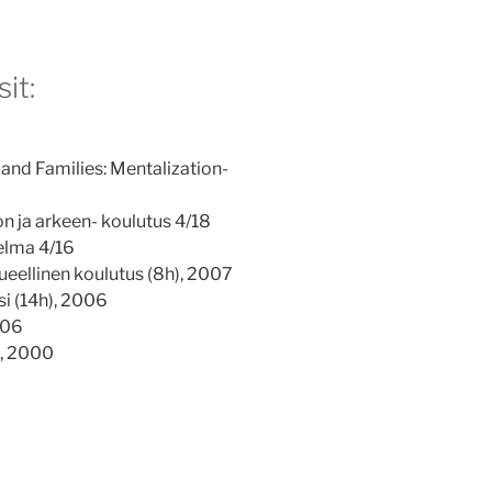
it:
 and Families: Mentalization-
n ja arkeen- koulutus 4/18
elma 4/16
ueellinen koulutus (8h), 2007
i (14h), 2006
006
), 2000