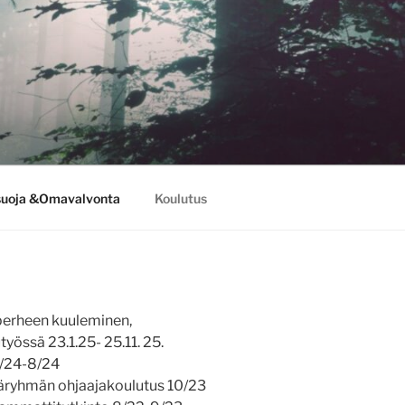
suoja &Omavalvonta
Koulutus
 perheen kuuleminen,
yössä 23.1.25- 25.11. 25.
1/24-8/24
äjäryhmän ohjaajakoulutus 10/23